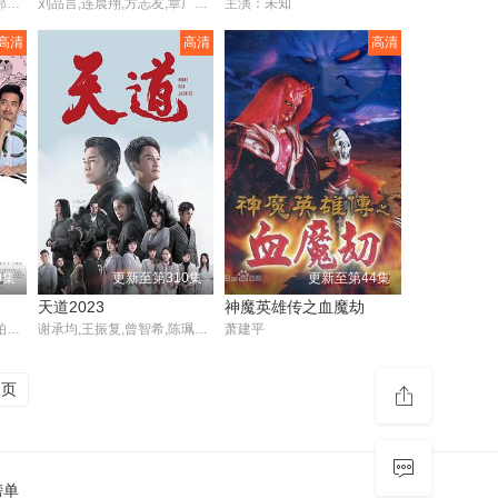
温升豪,安心亚,张榕容,陈邦鋆,庞蕾馨,李廷镇,洪暐哲,邹承恩,潘仪君,郭子乾,刘瑞琪,曹兰,王渝萱,汤志伟,赵永馨,艾怡良,邱凯伟,胡玮杰,曾向镇,夏腾宏,张再兴,林育品,童毅军,黄珮琪
刘品言,连晨翔,方志友,章广辰,杨铭威,陈孝萱,检场,房思瑜
主演：未知
高清
高清
高清
0集
更新至第310集
更新至第44集
天道2023
神魔英雄传之血魔劫
陈怡蓉,曾珮瑜,温升豪,黄柏钧,高莉·嘉兰,迈克尔·J·格温,罗美玲,约翰·洛巴托,龙劭华,万芳,杨丽音,严艺文
谢承均,王振复,曾智希,陈珮骐,蔡东威,林萱瑜,苗可丽
萧建平
尾页
榜单