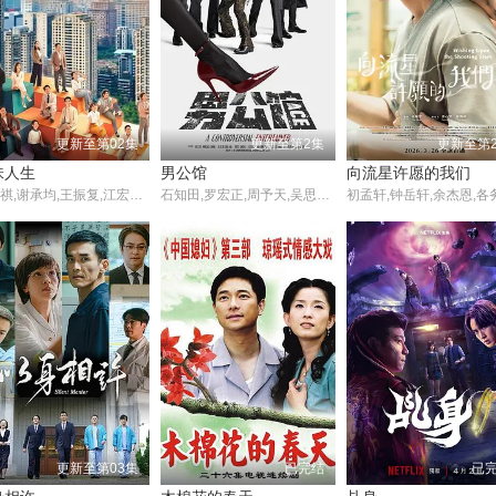
更新至第02集
更新至第2集
更新至第
味人生
男公馆
向流星许愿的我们
黄少祺,谢承均,王振复,江宏恩,陈珮骐,王乐妍,窦智孔,江国宾,岳虹,张琴,黄玉荣,德馨,星卉,刘晓忆,马幼兴,林佑星,陈小菁,苗真,林萱瑜,陈谦文‬,韩宜邦,李睿绅,邱子芯,游诗璟,周宜霈,赖郁庭,郭亚棠,刘书宏,陈素珍,刘汉强,王岳丰,黄圆元,王上豪,蔡力谦,王希华,安伯政,Charks
石知田,罗宏正,周予天,吴思贤,张立昂,陈奕,孙沁岳,李千娜,邱偲琹,李铭忠,徐谋俊,周晓涵,文威登,谢承均,林辉瑝,邵奕玫,赖琳恩,李国毅,王彩桦,任容萱,温升豪,何润东,柯叔元,黄尚禾,高英轩
更新至第03集
已完结
已