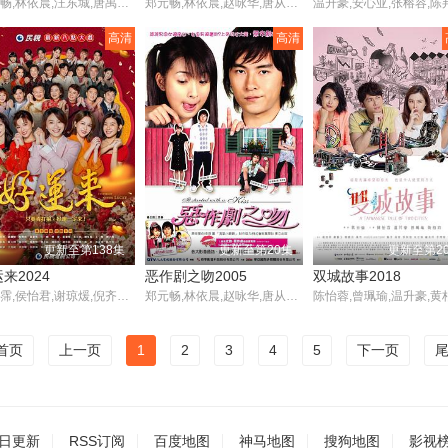
郑元畅,林依晨,汪东城,唐禹哲,曾少宗,修杰楷
郑元畅,林依晨,赵咏华,唐从圣,汪东城,许玮甯,张永正
高清
高清
更新至第138集
更新至第20集
更新至第2
来2024
恶作剧之吻2005
双城故事2018
苏晏霈,侯怡君,谢琼煖,倪齐民,龙天翔,陈慕义,高欣欣,高群,王灿,何豪杰,刘至翰,楚宣,杨庆煌,赖芊合,王瞳,米可白,傅子纯,曾子益,赖慧如,吴东谚,谢京颖,洪浩竣,吴钰萱,程雅晨
郑元畅,林依晨,赵咏华,唐从圣,汪东城,许玮甯,张永正
首页
上一页
1
2
3
4
5
下一页
日更新
RSS订阅
百度地图
神马地图
搜狗地图
影视