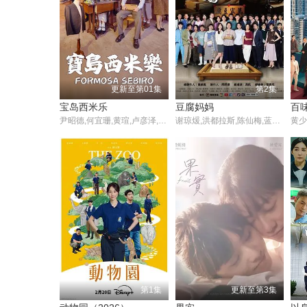
更新至第01集
第2集
宝岛西米乐
豆腐妈妈
百
尹昭德,何宜珊,黄瑄,卢彦泽,陈文山,王盈凯,黄婕菲,蔡祥,马国贤,孙绽,陈婉婷,王丁筑,璟宣,许瀞蔆,张雁名,颜邦智,曹景俊,陈玹宇,李緻,洪淇,刘汉强,张育绮,逸祥,亮曦,王芮希,李祐诚,卢尚恩,李铭叡,黄隽智,张景闳,游安顺,杨子仪
谢琼煖,洪都拉斯,陈仙梅,蓝苇华,苏晏霈,曾智希,曾子益,陈志强,郭忠祐,李之勤,潘奕如,范瑞君,王耿豪,吴铃山,张倩,李运庆,罗子惟,宫美乐,王晴,于浩威,马国毕,张世贤,徐千京,黄子玲,黄靖雅,李佩怡,吴政澔,黄尚禾,吴皓升
第1集
更新至第3集