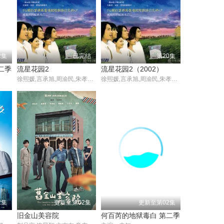
2集
已完结
第20集
二季
流星花园2
流星花园2（2002）
徐熙媛,言承旭,周渝民,朱孝天,吴建豪,郑雪儿
徐熙媛,言承旭,周渝民,朱孝天,吴建豪,郑雪儿
2集
更新至第02集
更新至第02集
旧金山美容院
何百芮的地狱毒白 第二季