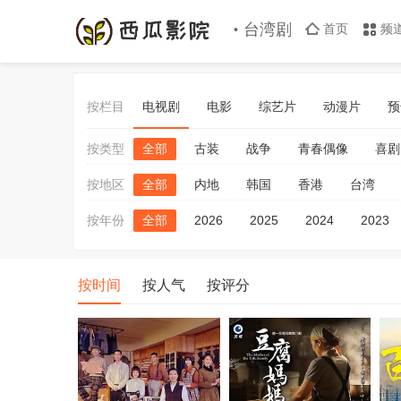
台湾剧
首页
频
按栏目
电视剧
电影
综艺片
动漫片
预
按类型
全部
古装
战争
青春偶像
喜剧
按地区
全部
内地
韩国
香港
台湾
按年份
全部
2026
2025
2024
2023
按时间
按人气
按评分