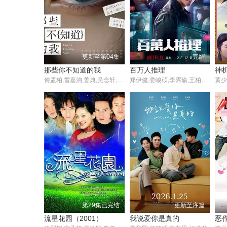
更新至第04集
完结
那些你不知道的我
百万人推理
神机
傅孟柏,雷嘉汭,姜典,吴念轩,项婕如,邱偲琹,蔡昌宪,黄礼丰
郑伊健,娄峻硕,李霈瑜,王柏杰,李李仁,陈妍霏,项婕如,蔡凡熙,詹怀云,杨懿轩,程予希,曾文翰,洪千淑,高英轩,周明宇,林羿祯,江治纬,伍嘉纬,张永正
第29集已完结
更新至序篇
流星花园（2001）
我说爱你是真的
恶