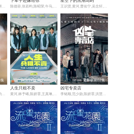
下辈子还嫁给你
星空下的黑潮岛屿
柯震东,王柏杰,薛仕凌,陈妍霏,杨铭威,陈以文,林鹤轩,赵正平,郭子乾,隋棠,姚爱寗,侯彦西
陈德容,张若昀,陈昭荣,午马,陈莎莉,李雨泽,斓曦
王识贤,黄河,曹佑宁,吴念轩,夏腾宏
8集
更新至第02集
人生只租不卖
凶宅专卖店
刘冬沁,曾向镇,洪小铃,段钧豪,姚爱寗,蔡振廷
黄河,林予晞,陈妍霏,王真琳,谢章颖,王品澔
李铭顺,范少勋,陈妍霏,洪慧芳,施名帅