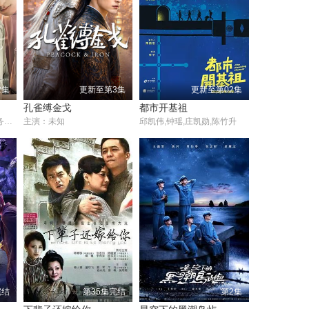
2集
更新至第3集
更新至第02集
孔雀缚金戈
都市开基祖
初孟轩,钟岳轩,余杰恩,各务孝太,李李仁,邱凯伟,曹兰,陳彥旭,郭大睿,方语昕,吴岳擎
主演：未知
邱凯伟,钟瑶,庄凯勋,陈竹升
完结
第35集完结
第2集