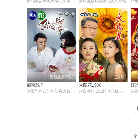
徐熙媛,言承旭,周渝民,朱孝天,吴建豪,杨丞琳,钱韦杉,许玮伦,钟汉良,蓝正龙,欧定兴,徐华凤,张若蓁,郑美黛,叶安婷,柯奂如,李杰圣,董至成,王月,甄秀珍,刘尔金,彭伟华,唐琪,林祖恩,庾澄庆
夏和熙,杨翘硕,葛兆恩,紀成澔
更新至第27集
已完结
甜蜜战争
太阳花1998
好运
刘雪华,邓安宁,陈莎莉,文英,焦恩俊,张倩,范鸿轩,汤志伟,李又麟,温若雯
张庭,林炜,王淑娟,李天柱,江宏恩,王耀庆,席曼宁,梁家榕
今