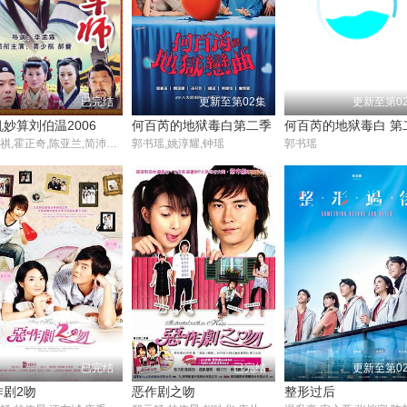
已完结
更新至第02集
更新至第0
妙算刘伯温2006
何百芮的地狱毒白第二季
何百芮的地狱毒白 第
黄少祺,霍正奇,陈亚兰,简沛恩,杨怀民
郭书瑶,姚淳耀,钟瑶
郭书瑶
已完结
已完结
更新至第0
作剧2吻
恶作剧之吻
整形过后