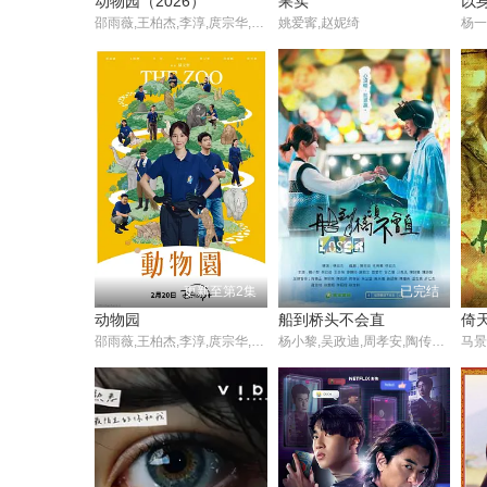
动物园（2026）
果实
以
邵雨薇,王柏杰,李淳,庹宗华,柯淑勤,黄薇渟,林思廷,马念先,蔡亘晏,高英轩,林子熙,张永正,张雁名,杨懿轩,李冠毅,陈彦嘉,许哲珮
姚爱寗,赵妮绮
更新至第2集
已完结
动物园
船到桥头不会直
倚天
邵雨薇,王柏杰,李淳,庹宗华,柯淑勤,黄薇渟,林思廷,马念先,蔡亘晏,高英轩,林子熙,张永正,张雁名,杨懿轩,李冠毅,陈彦嘉,许哲珮
杨小黎,吴政迪,周孝安,陶传正,谢其文,莫爱芳,廖曉彤,安乙荞,陈诗雅,陳詩媛