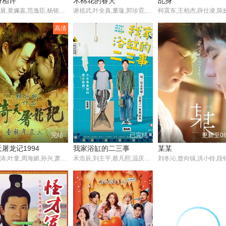
身相许
木棉花的春天
乩身
杨一展,黄姵嘉,范逸臣,杨铭威,林雨葶
谢祖武,叶全真,董璇,郭珍霓,李铁军
高清
完结
已完结
更新至0
屠龙记1994
我家浴缸的二三事
某某
马景涛,叶童,周海媚,孙兴,萧大陆,潘仪君,陈孝萱,李立群,谷峰,顾宝明,刘丹,金铭,况明洁,乾德门,常枫,张冰玉
禾浩辰,刘主平,蔡凡熙,温庆禹,张硕航,洪至贤,夏靖庭,汤志伟,柯叔元,陆明君,林美秀