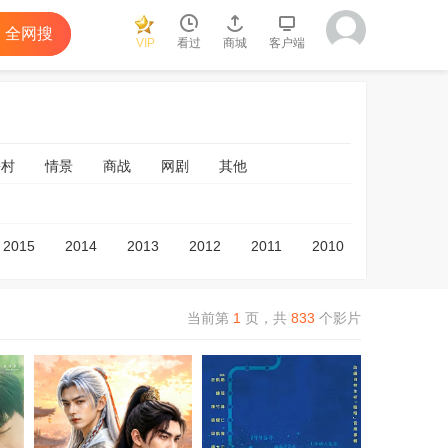
全网搜
VIP
看过
商城
客户端
乡村
情景
商战
网剧
其他
2015
2014
2013
2012
2011
2010
2009
2
当前第
1
页，
共
833
个影片