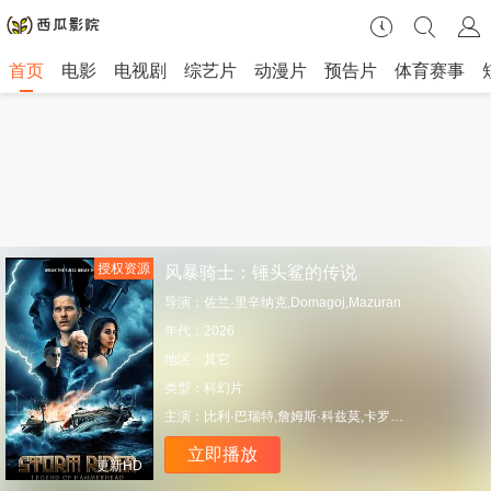
首页
电影
电视剧
综艺片
动漫片
预告片
体育赛事
授权资源
风暴骑士：锤头鲨的传说
导演：
佐兰·里辛纳克,Domagoj,Mazuran
年代：
2026
地区：
其它
类型：
科幻片
主演：
比利·巴瑞特,詹姆斯·科兹莫,卡罗琳·古多尔,弗朗西斯·托姆利,马可·艾索,莎拉-索菲·波斯妮娜,戈兰·波格丹,乔伊·安沙,谢尔盖·特里富诺维奇,格兰特·乔治,Neb,Chupin,吉勒斯·吉尔里,Ivana,Dudi?,Slavko,Labovic,Carolyn,Owlett,马林科·普拉加,杰米·威尔逊
立即播放
更新HD