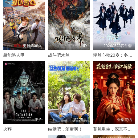
更新第08集
HD
20260523四件套
超能路人甲
战斗吧木兰
怦然心动20岁：冬季2026
正片
第125集
全集完结
火葬
结婚吧，笨蛋啊！
花魁重生，深宫不折腰