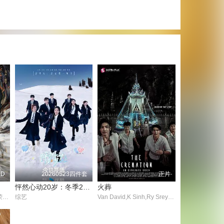
HD
20260523四件套
正片
怦然心动20岁：冬季2026
火葬
杨宁,宗沐一,古丽米热,于荣光,杜玉明,何屹繁,高铭辰,米学东,张钧涵,童虎,李龙
综艺
Van David,K Sinh,Ry SreyNet