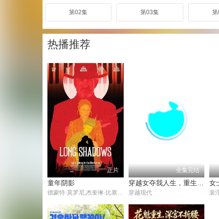
第02集
第03集
第
热播推荐
正片
全集完结
童年阴影
穿越女夺我人生，重生后我破局改命
女
德蒙特·莫罗尼,杰奎琳·比塞特,多米尼克·莫纳汉,克里斯·马尔基,麦克·马科夫,罗尼·吉恩·贝尔维斯,安东尼·斯科迪,葛人杰·海恩斯,加文·沃伦,德文·米歇尔斯,吉尔伯特·格伦·布朗,大卫·圣路易斯,Nancy La Scala,Jonathan Peacy,Sarah Cortez,Cosima Cabrera,Edgar de Santiago,普雷斯利·库克,Brick Patrick,布莱恩·梅
穿越现代