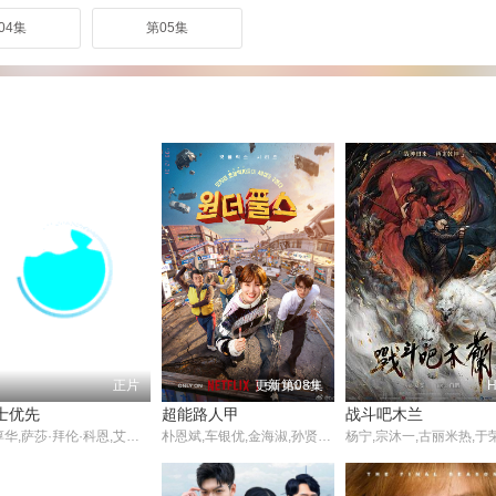
04集
第05集
正片
更新第08集
士优先
超能路人甲
战斗吧木兰
裴淳华,萨莎·拜伦·科恩,艾米莉·莫迪默,理查德·E·格兰特,查尔斯·丹斯,费奥纳·肖,凯瑟琳·亨特,韦鲁切·欧皮亚,比尔·帕特森,保罗·查希迪,汤姆·戴维斯,玛雅·西蒙森,卡迪夫·克尔万,玛丽·罗斯科,丹尼·艾肖克,Jordan Metcalfe,Ashley Bagley,Michael Sheldon,Dani Moseley,布里吉塔·罗伊
朴恩斌,车银优,金海淑,孙贤周,林成宰,崔大勋,裴奈拏