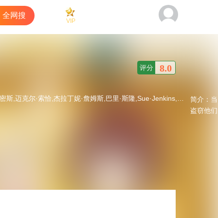
全网搜
VIP
看过
商城
客户端
8.0
评分
,巴里·斯隆,Sue·Jenkins,路易斯·埃默里克,奥索利亚·茱莉娅·帕普,莫娜·古德温,肖恩·梅森,Eileen·O'Brien,Max·Ainsworth,Sophie·Mensah,Anton·Bibby,Gemma·Barraclough,Rose·McDermott
简介：
当
盗窃他们