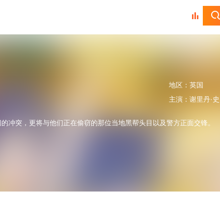
地区：
英国
主演：
谢里丹·史密斯,迈克尔·索恰,杰拉丁妮·詹姆斯
间的冲突，更将与他们正在偷窃的那位当地黑帮头目以及警方正面交锋。