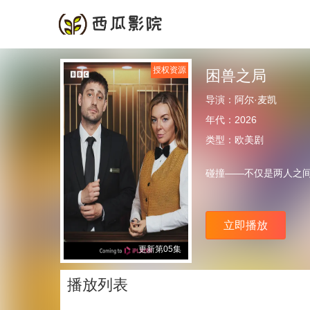
首页
频道
授权资源
困兽之局
导演：
阿尔·麦凯
年代：
2026
类型：
欧美剧
碰撞——不仅是两人之
立即播放
更新第05集
播放列表