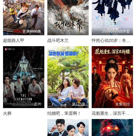
更新第08集
HD
20260523四件套
超能路人甲
战斗吧木兰
怦然心动20岁：冬季2026
正片
第125集
全集完结
火葬
结婚吧，笨蛋啊！
花魁重生，深宫不折腰