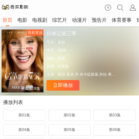
首页
电影
电视剧
综艺片
动漫片
预告片
体育赛事
授权资源
归来记第三季
导演：
未知
年代：
2026
地区：
美国
类型：
欧美剧
主演：
丽莎·库卓,丹·布卡廷斯基,劳拉·希尔维曼,达米安·杨,蒂姆·巴格来,马特·库克,Jack,O'Brien,艾拉·斯蒂勒,约翰·厄尔利,巴里·沙巴卡·亨利,艾比·雅各布森,Tony,Macht,布莱特妮·奥格拉迪,赞恩·菲利普斯,Julian,Stern,安德鲁·斯科特,玛琳·阿克曼,乔治·托德·麦克拉克伦,Maura,Swanson,Josh,Williamson
立即播放
更新第08集
播放列表
第01集
第02集
第03集
第04集
第05集
第06集