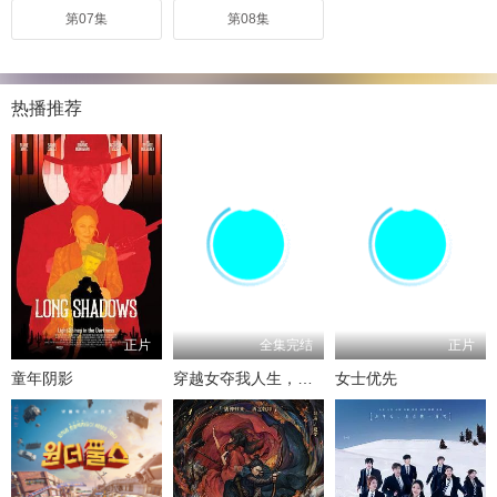
第07集
第08集
热播推荐
正片
全集完结
正片
童年阴影
穿越女夺我人生，重生后我破局改命
女士优先